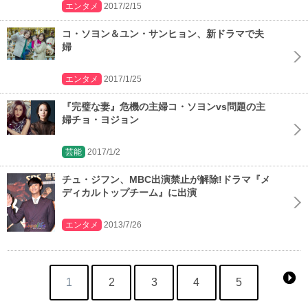
エンタメ
2017/2/15
コ・ソヨン＆ユン・サンヒョン、新ドラマで夫
婦
エンタメ
2017/1/25
『完璧な妻』危機の主婦コ・ソヨンvs問題の主
婦チョ・ヨジョン
芸能
2017/1/2
チュ・ジフン、MBC出演禁止が解除!ドラマ『メ
ディカルトップチーム』に出演
エンタメ
2013/7/26
1
2
3
4
5