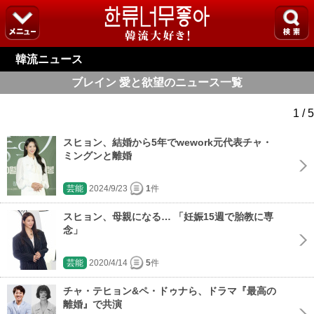
韓流ニュース
ブレイン 愛と欲望のニュース一覧
1 / 5
スヒョン、結婚から5年でwework元代表チャ・
ミングンと離婚
芸能
2024/9/23
1
件
スヒョン、母親になる… 「妊娠15週で胎教に専
念」
芸能
2020/4/14
5
件
チャ・テヒョン&ペ・ドゥナら、ドラマ『最高の
離婚』で共演