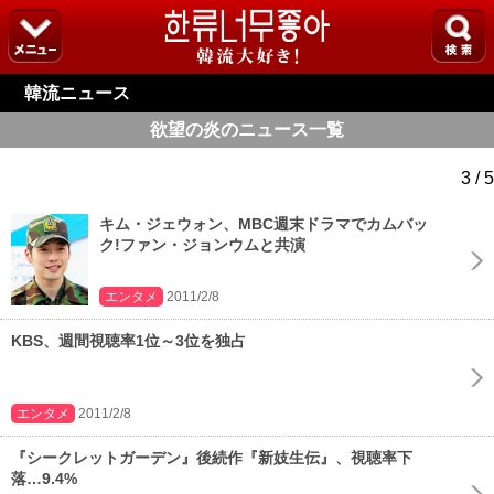
韓流ニュース
欲望の炎のニュース一覧
3 / 5
キム・ジェウォン、MBC週末ドラマでカムバッ
ク!ファン・ジョンウムと共演
エンタメ
2011/2/8
KBS、週間視聴率1位～3位を独占
エンタメ
2011/2/8
『シークレットガーデン』後続作『新妓生伝』、視聴率下
落…9.4%