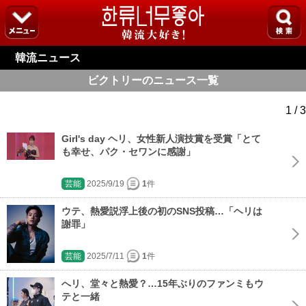
韓流ニュース
ビクトリーのニュース一覧
1 / 3
Girl's day ヘリ、女性新人演技賞を受賞「とて
も幸せ、パク・セワンに感謝」
芸能
2025/9/19
1
件
ウテ、熱愛説浮上後の初のSNS投稿…「ヘリは
謝罪」
芸能
2025/7/11
1
件
へリ、堂々と熱愛？…15年ぶりのファンミもウ
テと一緒