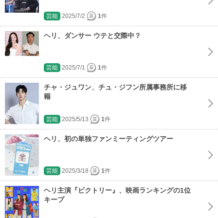
芸能
2025/7/2
1
件
ヘリ、ダンサー ウテと交際中？
芸能
2025/7/1
1
件
チャ・ジュワン、チュ・ジフン所属事務所に移
籍
芸能
2025/5/13
1
件
ヘリ、初の単独ファンミーティングツアー
芸能
2025/3/18
1
件
ヘリ主演『ビクトリー』、映画ランキングの1位
キープ