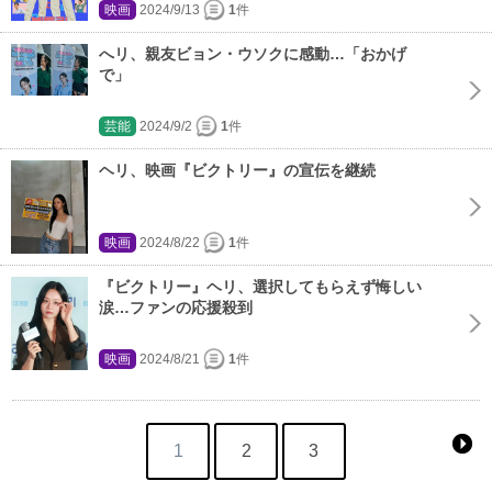
映画
2024/9/13
1
件
へリ、親友ビョン・ウソクに感動…「おかげ
で」
芸能
2024/9/2
1
件
ヘリ、映画『ビクトリー』の宣伝を継続
映画
2024/8/22
1
件
『ビクトリー』ヘリ、選択してもらえず悔しい
涙…ファンの応援殺到
映画
2024/8/21
1
件
1
2
3