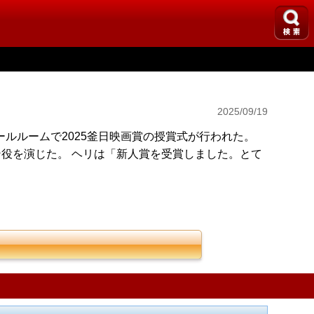
2025/09/19
ルルームで2025釜日映画賞の授賞式が行われた。
役を演じた。 ヘリは「新人賞を受賞しました。とて