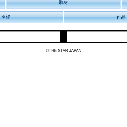
取材
名鑑
作品
©THE STAR JAPAN