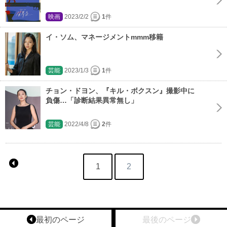
映画
2023/2/2
1
件
イ・ソム、マネージメントmmm移籍
芸能
2023/1/3
1
件
チョン・ドヨン、『キル・ボクスン』撮影中に
負傷…「診断結果異常無し」
芸能
2022/4/8
2
件
1
2
最初のページ
最後のページ