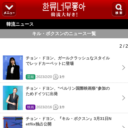
韓流ニュース
キル・ボクスンのニュース一覧
2 / 2
チョン・ドヨン、ガールクラッシュなスタイル
でレッドカーペットに登場
芸能
2023/2/20
1
件
チョン・ドヨン、“ベルリン国際映画祭”参加の
ためドイツに出発
映画
2023/2/16
1
件
チョン・ドヨン、『キル・ボクスン』3月31日N
etflix独占公開