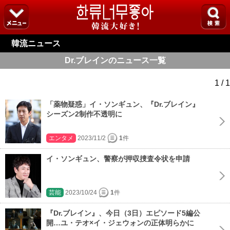
韓流ニュース
Dr.ブレインのニュース一覧
1 / 1
「薬物疑惑」イ・ソンギュン、『Dr.ブレイン』
シーズン2制作不透明に
エンタメ
2023/11/2
1
件
イ・ソンギュン、警察が押収捜査令状を申請
芸能
2023/10/24
1
件
『Dr.ブレイン』、今日（3日）エピソード5編公
開…ユ・テオ×イ・ジェウォンの正体明らかに