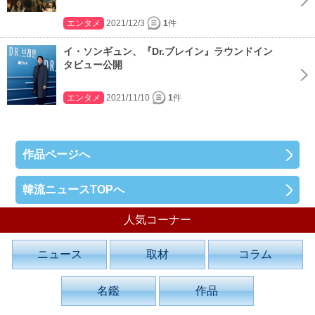
エンタメ
2021/12/3
1
件
イ・ソンギュン、『Dr.ブレイン』ラウンドイン
タビュー公開
エンタメ
2021/11/10
1
件
作品ページへ
韓流ニュースTOPへ
人気コーナー
ニュース
取材
コラム
名鑑
作品