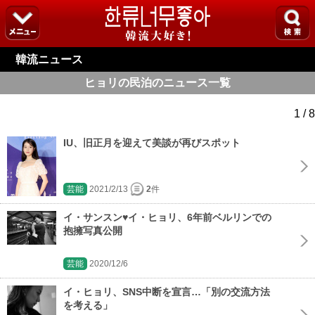
韓流ニュース
ヒョリの民泊のニュース一覧
1 / 8
IU、旧正月を迎えて美談が再びスポット
芸能
2021/2/13
2
件
イ・サンスン♥イ・ヒョリ、6年前ベルリンでの
抱擁写真公開
芸能
2020/12/6
イ・ヒョリ、SNS中断を宣言…「別の交流方法
を考える」