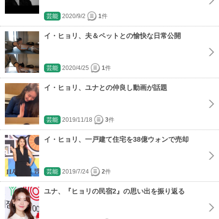
芸能
2020/9/2
1
件
イ・ヒョリ、夫＆ペットとの愉快な日常公開
芸能
2020/4/25
1
件
イ・ヒョリ、ユナとの仲良し動画が話題
芸能
2019/11/18
3
件
イ・ヒョリ、一戸建て住宅を38億ウォンで売却
芸能
2019/7/24
2
件
ユナ、『ヒョリの民宿2』の思い出を振り返る