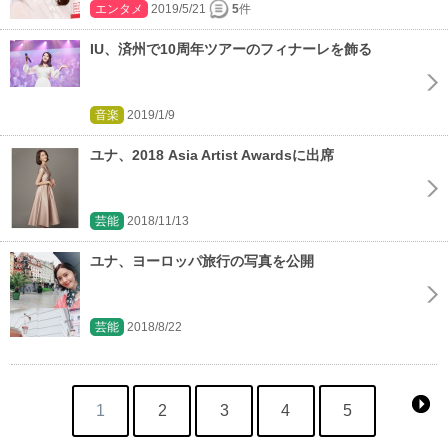
エンタメ
2019/5/21
5
件
IU、済州で10周年ツアーのフィナーレを飾る
音楽
2019/1/9
ユナ、2018 Asia Artist Awardsに出席
芸能
2018/11/13
ユナ、ヨーロッパ旅行の写真を公開
芸能
2018/8/22
1
2
3
4
5