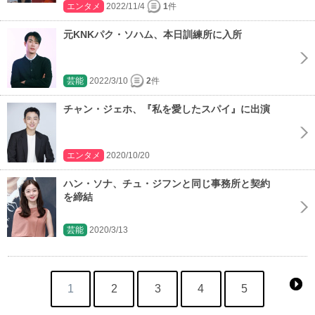
エンタメ
2022/11/4
1
件
元KNKパク・ソハム、本日訓練所に入所
芸能
2022/3/10
2
件
チャン・ジェホ、『私を愛したスパイ』に出演
エンタメ
2020/10/20
ハン・ソナ、チュ・ジフンと同じ事務所と契約
を締結
芸能
2020/3/13
1
2
3
4
5