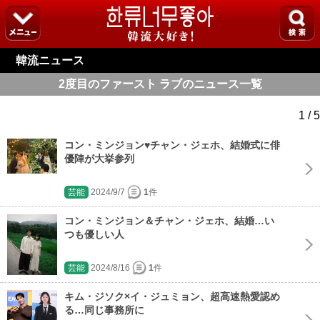
韓流ニュース
2度目のファースト ラブのニュース一覧
1 / 5
コン・ミンジョン♥チャン・ジェホ、結婚式に俳
優陣が大挙参列
芸能
2024/9/7
1
件
コン・ミンジョン＆チャン・ジェホ、結婚…い
つも優しい人
芸能
2024/8/16
1
件
キム・ジソク×イ・ジュミョン、超高速熱愛認め
る…同じ事務所に