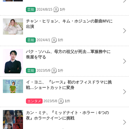
芸能
2024/8/15
1
件
チャン・ヒリョン、キム・ホジュンの新曲MVに
出演
芸能
2024/4/1
1
件
パク・ソハム、母方の祖父が死去…軍服務中に
喪屋を守る
芸能
2023/5/9
1
件
イ・ヨニ、 『レース』初のオフィスドラマに挑
戦…ショートカットに変身
エンタメ
2023/5/8
1
件
カン・ミナ、『ミッドナイト・ホラー：6つの
夜』ホラークイーンに挑戦