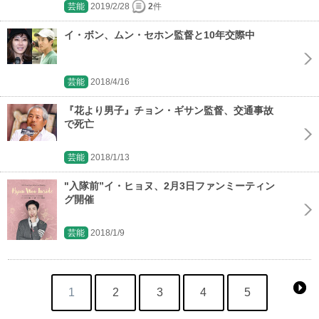
芸能
2019/2/28
2
件
イ・ボン、ムン・セホン監督と10年交際中
芸能
2018/4/16
『花より男子』チョン・ギサン監督、交通事故
で死亡
芸能
2018/1/13
"入隊前”イ・ヒョヌ、2月3日ファンミーティン
グ開催
芸能
2018/1/9
1
2
3
4
5