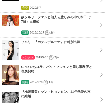
音楽
2020/5/7
故ソルリ、ファンと知人ら悲しみの中で本日（1
7日）出棺式
芸能
2019/10/17
2
件
ソルリ、『ホテルデルーナ』に特別出演
エンタメ
2019/7/30
2
件
Girl's Dayユラ、パク・ソジュンと同じ事務所と
専属契約
芸能
2019/3/20
1
件
『極限職業』ヤン・ヒョンミン、11年熱愛の末
に結婚