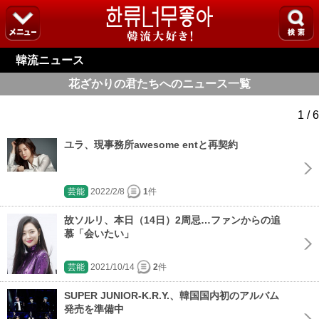
韓流ニュース
花ざかりの君たちへのニュース一覧
1 / 6
ユラ、現事務所awesome entと再契約
芸能
2022/2/8
1
件
故ソルリ、本日（14日）2周忌…ファンからの追
慕「会いたい」
芸能
2021/10/14
2
件
SUPER JUNIOR-K.R.Y.、韓国国内初のアルバム
発売を準備中