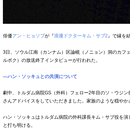
俳優
アン・ヒョソプ
が『
浪漫ドクターキム・サブ2
』で縁を
3日、ソウル江南（カンナム）区論峴（ノニョン）洞のカフェ
ルボク）の放送終了インタビューが行われた。
―ハン・ソッキュとの共演について
劇中、トルダム病院GS（外科）フェロー2年目のソ・ウジ
さんアドバイスをしていただきました。家族のような穏やか
ハン・ソッキュはトルダム病院の外科課長キム・サブ役を演
と打ち明ける。