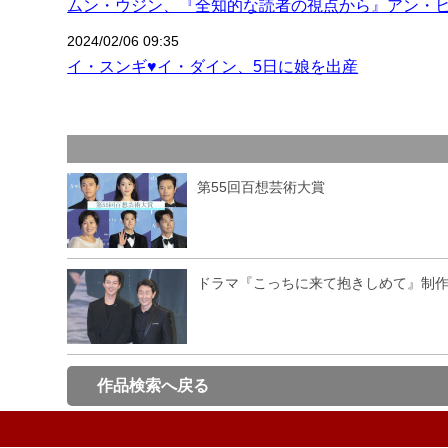
ムン・ウジン、『全知的な読者の視点から』アン・ヒ
2024/02/06 09:35
イ・スンギ♥イ・ダイン、5日に娘を出産
第55回百想芸術大賞
ドラマ『こっちに来て抱きしめて』制
作品検索へ戻る