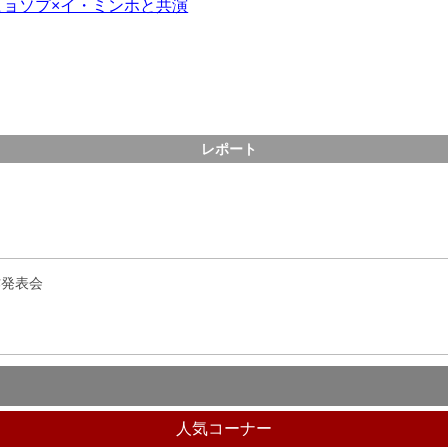
ョソプ×イ・ミンホと共演
レポート
作発表会
人気コーナー