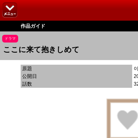
作品ガイド
ドラマ
ここに来て抱きしめて
原題
公開日
2
話数
3