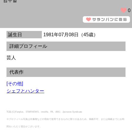
임우일
0
誕生日
1981年07月08日（45歳）
詳細プロフィール
芸人
代表作
[その他]
シェフとハンター
写真:(C)Fanplus、STARNEWS、innolife、PA、AMJ、Jpictures Syndicate
※プロフィール写真は肖像権などの理由で使用できるものに限りがあるため、掲載不可、または掲載までにお時
間をいただく場合がございます。