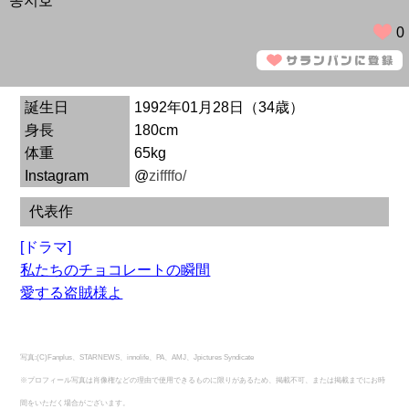
송지호
0
誕生日
1992年01月28日（34歳）
身長
180cm
体重
65kg
Instagram
@
ziffffo/
代表作
[ドラマ]
私たちのチョコレートの瞬間
愛する盗賊様よ
写真:(C)Fanplus、STARNEWS、innolife、PA、AMJ、Jpictures Syndicate
※プロフィール写真は肖像権などの理由で使用できるものに限りがあるため、掲載不可、または掲載までにお時
間をいただく場合がございます。