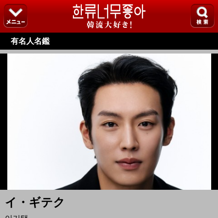
有名人名鑑
イ・ギテク