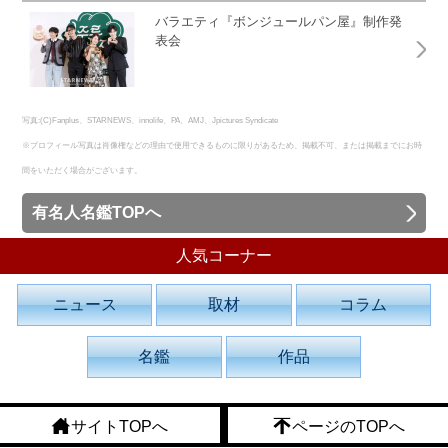
バラエティ『ボンジュールパン屋』制作発
表会
写真:(C)Fanplus、STARNEWS、innolife、PA、AMJ、Jpictures Syndicate
※プロフィール写真は肖像権などの理由で使用できるものに限りがあるため、掲載不可、または掲載までにお時
間をいただく場合がございます。
有名人名鑑TOPへ
人気コーナー
ニュース
取材
コラム
名鑑
作品
サイトTOPへ
ページのTOPへ