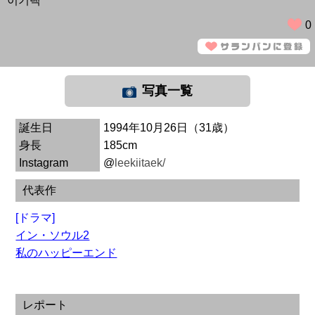
이기택
0
写真一覧
誕生日
1994年10月26日（31歳）
身長
185cm
Instagram
@
leekiitaek/
代表作
[ドラマ]
イン・ソウル2
私のハッピーエンド
レポート