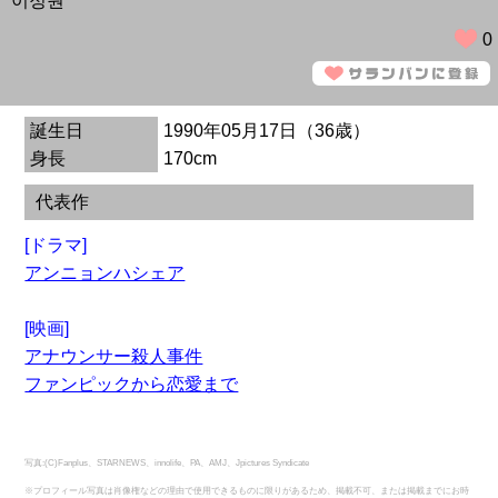
이정원
0
誕生日
1990年05月17日（36歳）
身長
170cm
代表作
[ドラマ]
アンニョンハシェア
[映画]
アナウンサー殺人事件
ファンピックから恋愛まで
写真:(C)Fanplus、STARNEWS、innolife、PA、AMJ、Jpictures Syndicate
※プロフィール写真は肖像権などの理由で使用できるものに限りがあるため、掲載不可、または掲載までにお時