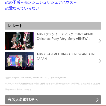
恋の予感～モンシュシュ♡シェアハウス～
恋愛なんていらない
レポート
AB6IXファンミーティング「2022 AB6IX
Christmas Party 'Very Merry ABNEW’」
AB6IX FAN MEETING AB_NEW AREA IN
JAPAN
写真:(C)Fanplus、STARNEWS、innolife、PA、AMJ、Jpictures Syndicate
※プロフィール写真は肖像権などの理由で使用できるものに限りがあるため、掲載不可、または掲載までにお時
間をいただく場合がございます。
有名人名鑑TOPへ