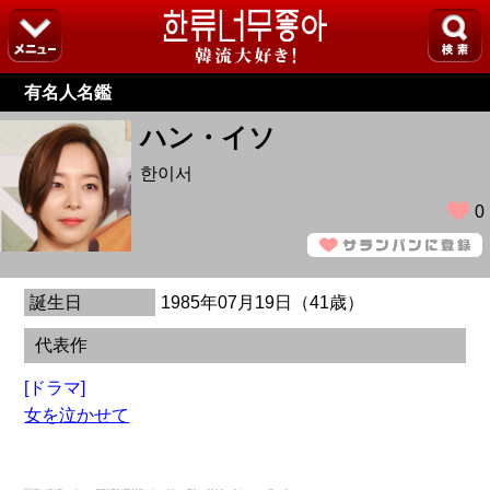
有名人名鑑
ハン・イソ
한이서
0
誕生日
1985年07月19日（41歳）
代表作
[ドラマ]
女を泣かせて