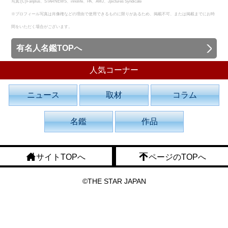
写真:(C)Fanplus、STARNEWS、innolife、PA、AMJ、Jpictures Syndicate
※プロフィール写真は肖像権などの理由で使用できるものに限りがあるため、掲載不可、または掲載までにお時
間をいただく場合がございます。
有名人名鑑TOPへ
人気コーナー
ニュース
取材
コラム
名鑑
作品
サイトTOPへ
ページのTOPへ
©THE STAR JAPAN