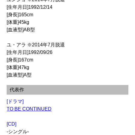
[生年月日]1992/12/14
[身長]165cm
[体重]45kg
[血液型]AB型
ユ・アラ ※2014年7月脱退
[生年月日]1992/09/26
[身長]167cm
[体重]47kg
[血液型]A型
代表作
[ドラマ]
TO BE CONTINUED
[CD]
-シングル-