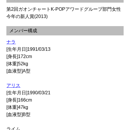
第2回ガオンチャートK-POPアワードグループ部門女性
今年の新人賞(2013)
メンバー構成
ナラ
[生年月日]1991/03/13
[身長]172cm
[体重]52kg
[血液型]A型
アリス
[生年月日]1990/03/21
[身長]166cm
[体重]47kg
[血液型]B型
ライム