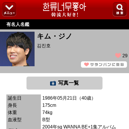
有名人名鑑
キム・ジノ
김진호
29
写真一覧
誕生日
1986年05月21日（40歳）
身長
175cm
体重
74kg
血液型
B型
2004年sg WANNA BE+1集アルバム