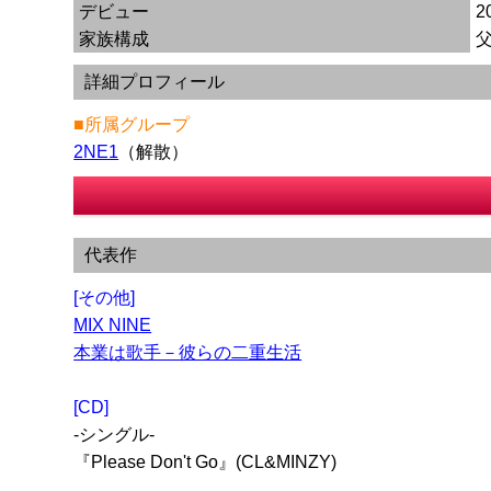
デビュー
2
家族構成
詳細プロフィール
■所属グループ
2NE1
（解散）
代表作
[その他]
MIX NINE
本業は歌手－彼らの二重生活
[CD]
-シングル-
『Please Don't Go』(CL&MINZY)