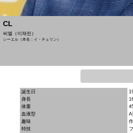
CL
씨엘（이채린）
シーエル（本名：イ・チェリン）
誕生日
1
身長
1
体重
4
血液型
A
趣味
特技