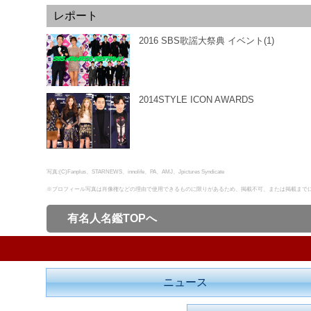
レポート
2016 SBS歌謡大祭典 イベント(1)
2014STYLE ICON AWARDS
写真:(C)Fanplus、STARNEWS、innolife、PA、AMJ、Jpictures Syndicate
※プロフィール写真は肖像権などの理由で使用できるものに限りがあるため、掲載不可、または掲載まで
有名人名鑑TOPへ
ニュース