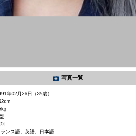
写真一覧
991年02月26日（35歳）
62cm
5kg
型
作詞
フランス語、英語、日本語