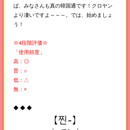
ば、みなさんも真の韓国通です！クロヤン
より凄いですよ～～～。では、始めましょ
う！
※4段階評価※
「使用頻度」
高：◎
普：○
低：△
無：×
◆ ◆ ◆