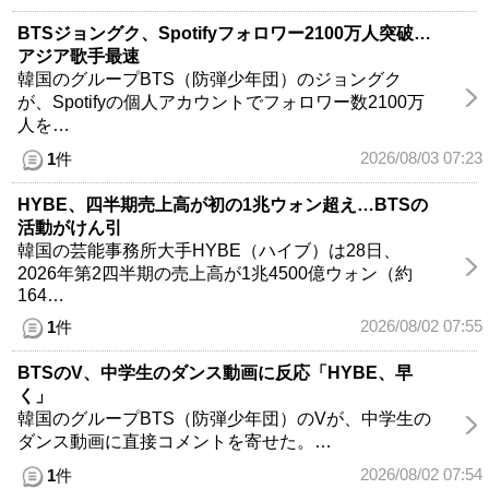
BTSジョングク、Spotifyフォロワー2100万人突破…
アジア歌手最速
韓国のグループBTS（防弾少年団）のジョングク
が、Spotifyの個人アカウントでフォロワー数2100万
人を…
2026/08/03 07:23
1
件
HYBE、四半期売上高が初の1兆ウォン超え…BTSの
活動がけん引
韓国の芸能事務所大手HYBE（ハイブ）は28日、
2026年第2四半期の売上高が1兆4500億ウォン（約
164…
2026/08/02 07:55
1
件
BTSのV、中学生のダンス動画に反応「HYBE、早
く」
韓国のグループBTS（防弾少年団）のVが、中学生の
ダンス動画に直接コメントを寄せた。…
2026/08/02 07:54
1
件