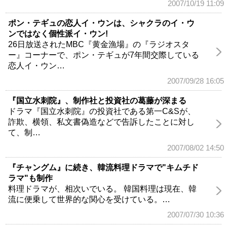
2007/10/19 11:09
ポン・テギュの恋人イ・ウンは、シャクラのイ・ウ
ンではなく個性派イ・ウン!
26日放送されたMBC『黄金漁場』の『ラジオスタ
ー』コーナーで、ポン・テギュが7年間交際している
恋人イ・ウン…
2007/09/28 16:05
『国立水刺院』、制作社と投資社の葛藤が深まる
ドラマ『国立水刺院』の投資社である第一C&Sが、
詐欺、横領、私文書偽造などで告訴したことに対し
て、制…
2007/08/02 14:50
『チャングム』に続き、韓流料理ドラマで"キムチド
ラマ"も制作
料理ドラマが、相次いでいる。 韓国料理は現在、韓
流に便乗して世界的な関心を受けている。…
2007/07/30 10:36