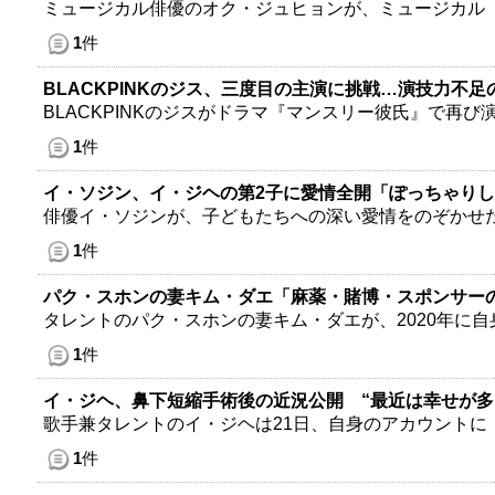
ミュージカル俳優のオク・ジュヒョンが、ミュージカル
1
件
BLACKPINKのジス、三度目の主演に挑戦…演技力不
BLACKPINKのジスがドラマ『マンスリー彼氏』で再び
1
件
イ・ソジン、イ・ジヘの第2子に愛情全開「ぽっちゃり
俳優イ・ソジンが、子どもたちへの深い愛情をのぞかせ
1
件
パク・スホンの妻キム・ダエ「麻薬・賭博・スポンサーの
タレントのパク・スホンの妻キム・ダエが、2020年に
1
件
イ・ジヘ、鼻下短縮手術後の近況公開 “最近は幸せが多
歌手兼タレントのイ・ジヘは21日、自身のアカウントに
1
件