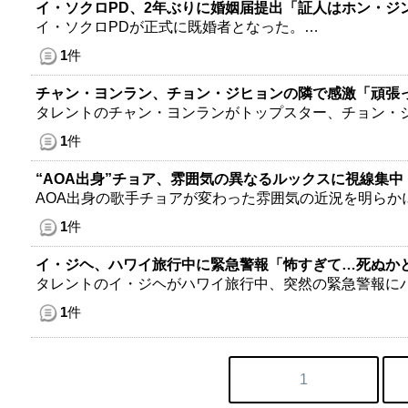
イ・ソクロPD、2年ぶりに婚姻届提出「証人はホン・ジ
イ・ソクロPDが正式に既婚者となった。…
1
件
チャン・ヨンラン、チョン・ジヒョンの隣で感激「頑張
タレントのチャン・ヨンランがトップスター、チョン・
1
件
“AOA出身”チョア、雰囲気の異なるルックスに視線集中
AOA出身の歌手チョアが変わった雰囲気の近況を明らか
1
件
イ・ジヘ、ハワイ旅行中に緊急警報「怖すぎて…死ぬか
タレントのイ・ジヘがハワイ旅行中、突然の緊急警報に
1
件
1