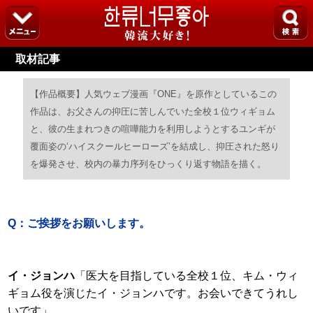
取材記事
【作品概要】人気ウェブ漫画『ONE』を原作としているこの
作品は、お父さんの抑圧に苦しんでいた全校１位ウィギョム
と、彼の生まれつきの喧嘩能力を利用しようとするユンギが
覆面姿の‘ハイスクールヒーローズ’を結成し、抑圧された怒り
を爆発させ、校内の暴力序列をひっくり返す物語を描く。
Q：ご挨拶をお願いします。
イ・ジョンハ
「医大を目指している全校１位、キム・ウィ
ギョム役を演じたイ・ジョンハです。お会いできてうれし
いです」