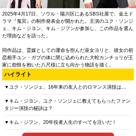
2025年4月17日、ソウル・陽川区にあるSBS社屋で、金土ド
ラマ『鬼宮』の制作発表会が開かれた。主演のユク・ソンジ
ェ、キム・ジヨン、キム・ジフンが参加し、この作品を選ん
だ理由などを語った。
同作品は、霊媒としての運命を拒んだ巫女ヨリと、彼女の初
恋相手ユン・ガブの体に閉じ込められた大蛇カンチョリが王
家に怨恨を抱いた八尺様に立ち向かう物語を描く。
ハイライト
▼ユク・ソンジェ、16年来の友人とのロマンス演技は…
▼キム・ジヨン、ユク・ソンジェに教えてもらったファン
タジー演技の秘訣は？
▼キム・ジフン、20年役者人生のすべてを注いだ！