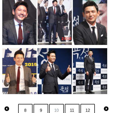
8
9
10
11
12