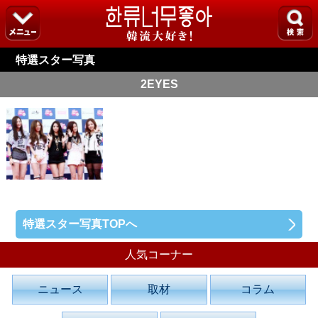
特選スター写真
2EYES
特選スター写真TOPへ
人気コーナー
ニュース
取材
コラム