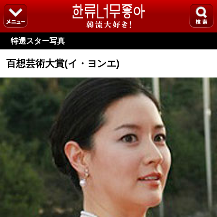
特選スター写真
百想芸術大賞(イ・ヨンエ)