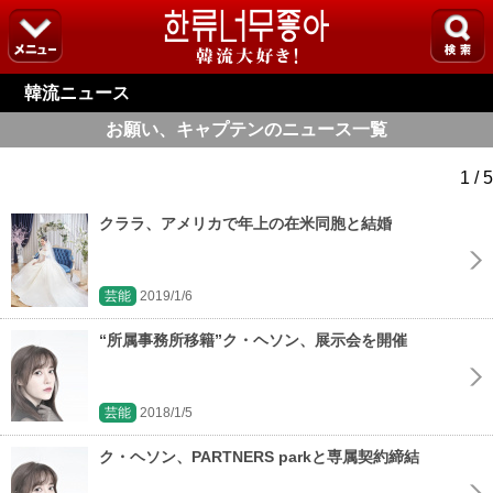
韓流ニュース
お願い、キャプテンのニュース一覧
1 / 5
クララ、アメリカで年上の在米同胞と結婚
芸能
2019/1/6
“所属事務所移籍”ク・ヘソン、展示会を開催
芸能
2018/1/5
ク・ヘソン、PARTNERS parkと専属契約締結