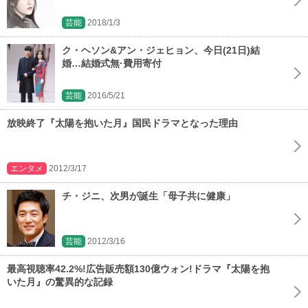
芸能
2018/1/3
ク・ヘソン&アン・ジェヒョン、今日(21日)結
婚…結婚式無·費用寄付
芸能
2016/5/21
放映終了『太陽を抱いた月』国民ドラマとなった理由
エンタメ
2012/3/17
チ・ジニ、次男が誕生「母子共に健康」
芸能
2012/3/16
最高視聴率42.2%!広告販売額130億ウォン!ドラマ『太陽を抱
いた月』の驚異的な記録