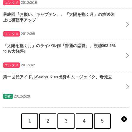
エンタメ
2012/3/16
最終回『お願い、キャプテン』、『太陽を抱く月』の放送休
止に視聴率アップ
エンタメ
2012/3/9
『太陽を抱く月』のライバル作『普通の恋愛』、視聴率3.1%
でも大好評!
エンタメ
2012/3/2
第一世代アイドルSechs Kies出身キム・ジェドク、母死去
芸能
2012/2/29
1
2
3
4
5