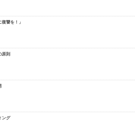
に復讐を！」
の原則
開
ィング