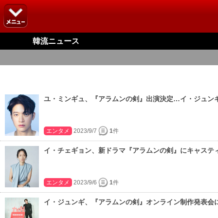
韓流ニュース
ユ・ミンギュ、『アラムンの剣』出演決定…イ・ジュン
エンタメ
2023/9/7
1
件
イ・チェギョン、新ドラマ『アラムンの剣』にキャステ
エンタメ
2023/9/6
1
件
イ・ジュンギ、『アラムンの剣』オンライン制作発表会