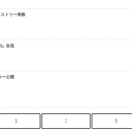
ミストリー発散
剣』合流
ター公開
1
2
3