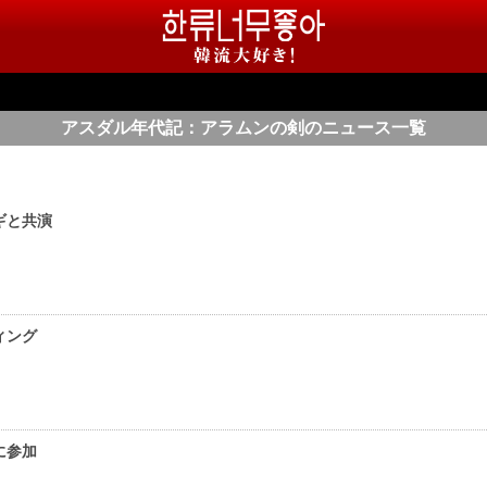
アスダル年代記：アラムンの剣のニュース一覧
ギと共演
ィング
に参加