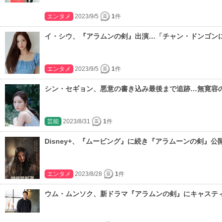
エンタメ
2023/9/5
1
件
イ・シウ、『アラムンの剣』出演…「チャン・ドンゴン
エンタメ
2023/9/5
1
件
シン・セギョン、悪意の書き込み最後まで追跡…無寛容
芸能
2023/8/31
1
件
Disney+、『ムービング』に続き『アラムーンの剣』公
エンタメ
2023/8/28
1
件
ウム・ムンソク、新ドラマ『アラムンの剣』にキャステ