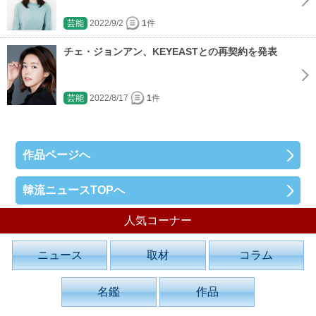
芸能
2022/9/2
1
件
チェ・ジョンアン、KEYEASTとの再契約を発表
芸能
2022/8/17
1
件
作品ページへ
韓流ニュースTOPへ
人気コーナー
ニュース
取材
コラム
名鑑
作品