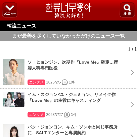
韓流ニュース
まだ最善を尽くしていなかっただけのニュース一覧
1 / 1
ソ・ヒョンジン、次期作『Love Me』確定…産
婦人科専門医役
エンタメ
2025/2/5
1
件
イム・スジョン×ユ・ジェミョン、リメイク作
『Love Me』の主役にキャスティング
エンタメ
2023/7/27
1
件
パク・ジョンヨン、キム・ソンホと同じ事務所
に…SALTエンターと専属契約