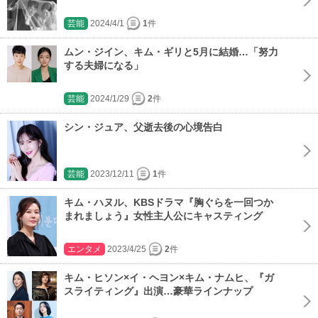
芸能
2024/4/1
1
件
ムン・ジイン、キム・ギリと5月に結婚…「努力
する夫婦になる」
芸能
2024/1/29
2
件
シン・ジュア、父逝去後の心境告白
芸能
2023/12/11
1
件
キム・ハヌル、KBSドラマ『胸ぐらを一回つか
まれましょう』女性主人公にキャスティング
エンタメ
2023/4/25
2
件
キム・ヒソン×イ・ヘヨン×キム・ナムヒ、『ガ
スライティング』出演…豪華ラインナップ