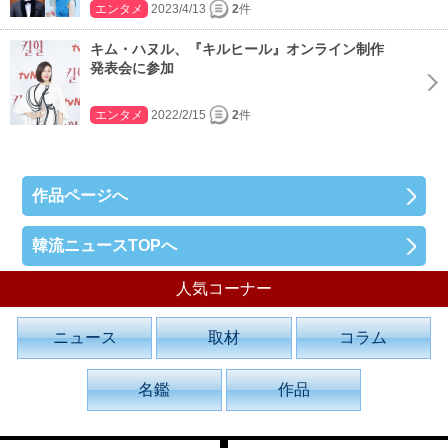
エンタメ
2023/4/13
2
件
キム・ハヌル、『キルヒール』オンライン制作
発表会に参加
エンタメ
2022/2/15
2
件
作品ページへ
韓流ニュースTOPへ
人気コーナー
ニュース
取材
コラム
名鑑
作品