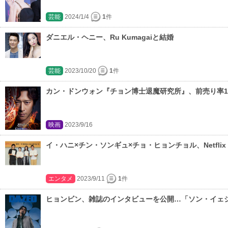
芸能
2024/1/4
1
件
ダニエル・ヘニー、Ru Kumagaiと結婚
芸能
2023/10/20
1
件
カン・ドンウォン『チョン博士退魔研究所』、前売り率
映画
2023/9/16
イ・ハニ×チン・ソンギュ×チョ・ヒョンチョル、Netfli
エンタメ
2023/9/11
1
件
ヒョンビン、雑誌のインタビューを公開…「ソン・イェ