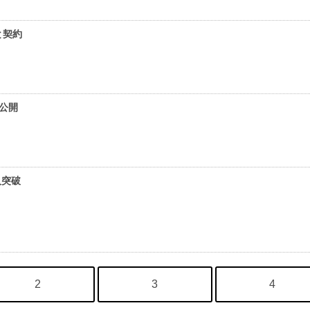
と契約
ー公開
人突破
2
3
4