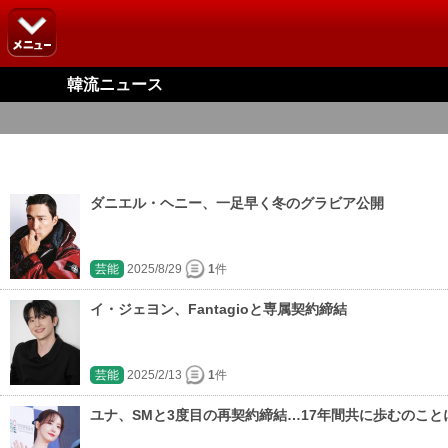
韓流ニュース
ダニエル・ヘニー、一足早く冬のグラビア公開
芸能
2025/8/29
1
件
イ・ジェヨン、Fantagioと専属契約締結
芸能
2025/2/13
1
件
ユナ、SMと3度目の再契約締結…17年間共に歩むのこと