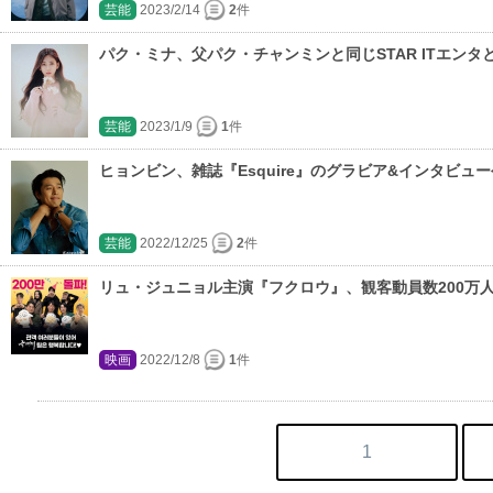
芸能
2023/2/14
2
件
パク・ミナ、父パク・チャンミンと同じSTAR ITエンタ
芸能
2023/1/9
1
件
ヒョンビン、雑誌『Esquire』のグラビア&インタビュ
芸能
2022/12/25
2
件
リュ・ジュニョル主演『フクロウ』、観客動員数200万
映画
2022/12/8
1
件
1