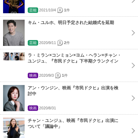
芸能
2021/10/4
1
件
キム・ユルホ、明日予定された結婚式を延期
芸能
2020/9/11
2
件
ラ・ミラン×コンミョン×ヨム・ヘラン×チャン・
ユンジュ、『市民ドクヒ』下半期クランクイン
映画
2020/9/3
1
件
アン・ウンジン、映画『市民ドクヒ』出演を検
討中
映画
2020/8/31
チャン・ユンジュ、映画『市民ドクヒ』出演に
ついて「議論中」