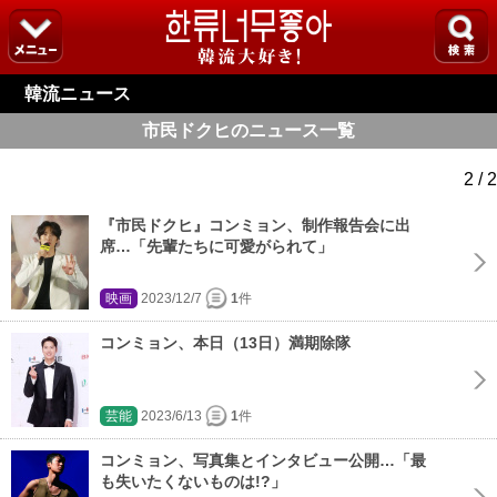
韓流ニュース
市民ドクヒのニュース一覧
2 / 2
『市民ドクヒ』コンミョン、制作報告会に出
席…「先輩たちに可愛がられて」
映画
2023/12/7
1
件
コンミョン、本日（13日）満期除隊
芸能
2023/6/13
1
件
コンミョン、写真集とインタビュー公開…「最
も失いたくないものは!?」