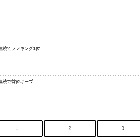
連続でランキング1位
連続で首位キープ
1
2
3