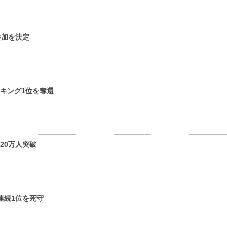
参加を決定
キング1位を奪還
20万人突破
連続1位を死守