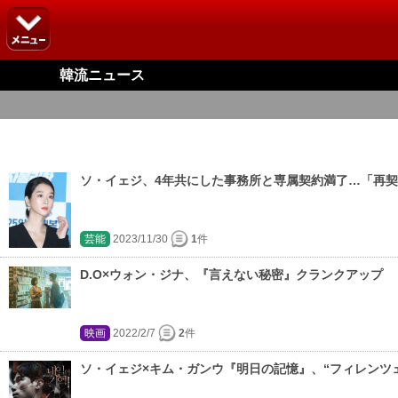
韓流ニュース
ソ・イェジ、4年共にした事務所と専属契約満了…「再
芸能
2023/11/30
1
件
D.O×ウォン・ジナ、『言えない秘密』クランクアップ
映画
2022/2/7
2
件
ソ・イェジ×キム・ガンウ『明日の記憶』、“フィレンツ