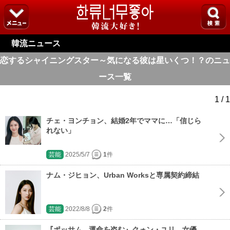
韓流ニュース
恋するシャイニングスター～気になる彼は星いくつ！？のニュ
ース一覧
1 / 1
チェ・ヨンチョン、結婚2年でママに…「信じら
れない」
芸能
2025/5/7
1
件
ナム・ジヒョン、Urban Worksと専属契約締結
芸能
2022/8/8
2
件
『ポッサム - 運命を盗む』クォン・ユリ、女優