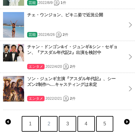
芸能
2022/8/9
1
件
チェ・ウンジョン、ビキニ姿で近況公開
芸能
2022/6/26
2
件
チャン・ドンゴン&イ・ジュンギ&シン・セギョ
ン、『アスダル年代記2』出演を検討中
エンタメ
2022/4/20
2
件
ソン・ジュンギ主演『アスダル年代記』、シー
ズン2制作へ…キャスティングは未定
エンタメ
2022/2/21
2
件
1
2
3
4
5