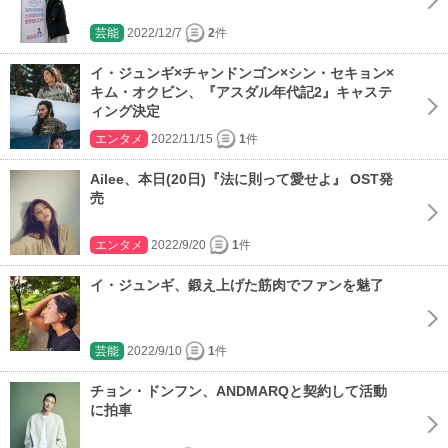
芸能
2022/12/7
2
件
イ・ジュンギ×チャンドンゴン×シン・セキョン×
キム・オクビン、『アスダル年代記2』キャステ
ィング決定
エンタメ
2022/11/15
1
件
Ailee、本日(20日)『法に則って愛せよ』 OST発
売
エンタメ
2022/9/20
1
件
イ・ジュンギ、鍛え上げた筋肉でファンを魅了
芸能
2022/9/10
1
件
チョン・ドンフン、ANDMARQと契約して活動
に拍車