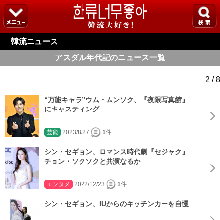
韓流ニュース
アスダル年代記のニュース一覧
2 / 8
“万能キャラ”ウム・ムンソク、『夜限写真館』
にキャスティング
芸能
2023/8/27
1
件
シン・セギョン、ロマンス時代劇『セジャク』
チョン・ソクソクと共演なるか
エンタメ
2022/12/23
1
件
シン・セギョン、IUからのキッチンカーを自慢