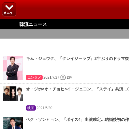
韓流ニュース
キム・ジェウク、『クレイジーラブ』2年ぶりのドラマ
エンタメ
2021/7/27
2
件
オ・ジホ×オ・チョヒ×イ・ジェヨン、『ステイ』共演…6
映画
2021/5/20
ペク・ソンヒョン、『ボイス4』出演確定…結婚後初の