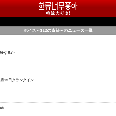
ボイス～112の奇跡～のニュース一覧
復帰なるか
月15日クランクイン
作品