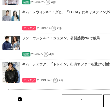
芸能
2020/4/25
4
件
キム・レウォン×イ・ダヒ、『LUCA』にキャスティング
エンタメ
2020/4/14
2
件
ソン・ウンソ＆イ・ジュスン、公開熱愛2年で破局
芸能
2020/2/5
4
件
キム・ジェウク、『トレイン』出演オファーを受けて検
エンタメ
2019/11/20
2
件
1