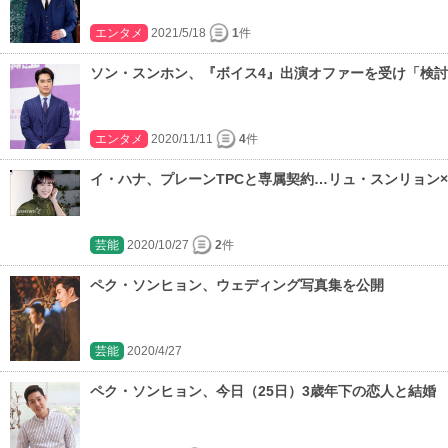
エンタメ
2021/5/18
1
件
ソン・スンホン、『ボイス4』出演オファーを受け「検
エンタメ
2020/11/11
4
件
イ・ハナ、プレーンTPCと専属契約…リュ・スンリョン
芸能
2020/10/27
2
件
ペク・ソンヒョン、ウェディング写真集を公開
芸能
2020/4/27
ペク・ソンヒョン、今日（25日）3歳年下の恋人と結婚