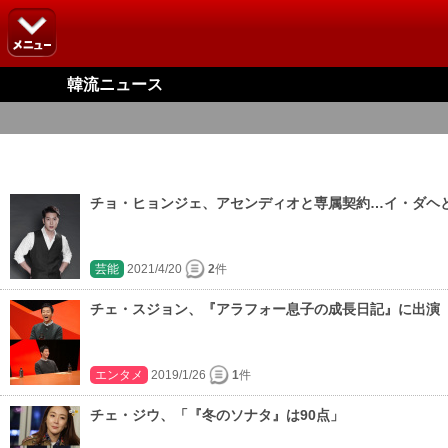
韓流ニュース
チョ・ヒョンジェ、アセンディオと専属契約…イ・ダヘ
芸能
2021/4/20
2
件
チェ・スジョン、『アラフォー息子の成長日記』に出演
エンタメ
2019/1/26
1
件
チェ・ジウ、「『冬のソナタ』は90点」