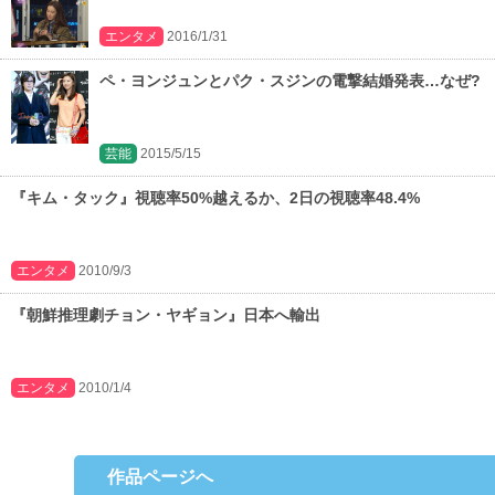
エンタメ
2016/1/31
ペ・ヨンジュンとパク・スジンの電撃結婚発表…なぜ?
芸能
2015/5/15
『キム・タック』視聴率50%越えるか、2日の視聴率48.4%
エンタメ
2010/9/3
『朝鮮推理劇チョン・ヤギョン』日本へ輸出
エンタメ
2010/1/4
作品ページへ