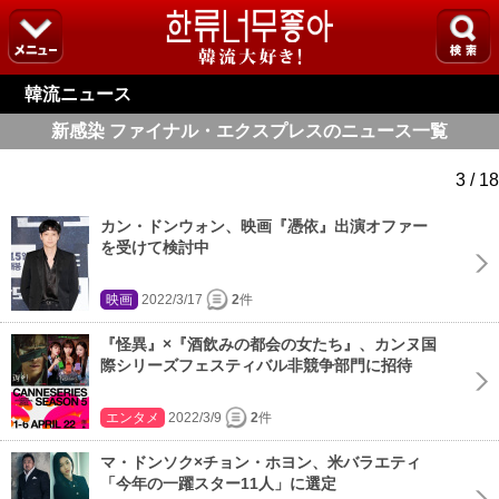
韓流ニュース
新感染 ファイナル・エクスプレスのニュース一覧
3 / 18
カン・ドンウォン、映画『憑依』出演オファー
を受けて検討中
映画
2022/3/17
2
件
『怪異』×『酒飲みの都会の女たち』、カンヌ国
際シリーズフェスティバル非競争部門に招待
エンタメ
2022/3/9
2
件
マ・ドンソク×チョン・ホヨン、米バラエティ
「今年の一躍スター11人」に選定