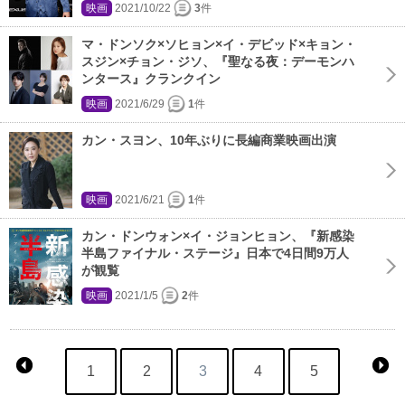
映画
2021/10/22
3
件
マ・ドンソク×ソヒョン×イ・デビッド×キョン・
スジン×チョン・ジソ、『聖なる夜：デーモンハ
ンタース』クランクイン
映画
2021/6/29
1
件
カン・スヨン、10年ぶりに長編商業映画出演
映画
2021/6/21
1
件
カン・ドンウォン×イ・ジョンヒョン、『新感染
半島ファイナル・ステージ』日本で4日間9万人
が観覧
映画
2021/1/5
2
件
1
2
3
4
5