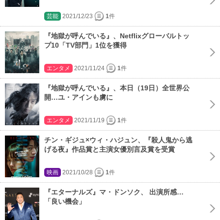
芸能
2021/12/23
1
件
『地獄が呼んでいる』、Netflixグローバルトッ
プ10「TV部門」1位を獲得
エンタメ
2021/11/24
1
件
『地獄が呼んでいる』、本日（19日）全世界公
開…ユ・アインも虜に
エンタメ
2021/11/19
1
件
チン・ギジュ×ウィ・ハジュン、『殺人鬼から逃
げる夜』作品賞と主演女優別言及賞を受賞
映画
2021/10/28
1
件
『エターナルズ』マ・ドンソク、 出演所感…
「良い機会」