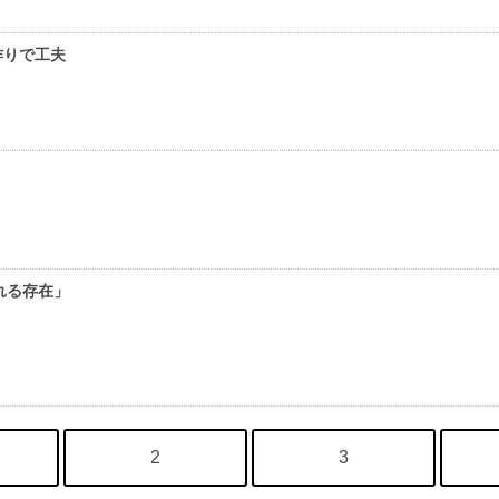
作りで工夫
れる存在」
2
3