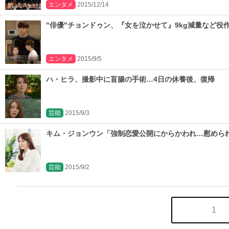
エンタメ
2015/12/14
"俳優"チョンドゥン、『女を泣かせて』9kg減量など役
エンタメ
2015/9/5
ハ・ヒラ、撮影中に盲腸の手術…4日の休養後、復帰
芸能
2015/9/3
キム・ジョンウン「強制恋愛公開にからかわれ…慰めら
芸能
2015/9/2
1