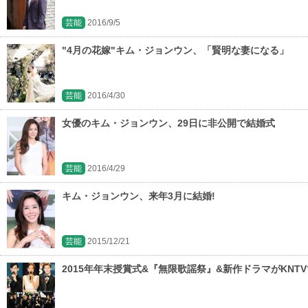
芸能
2016/9/5
"4月の花嫁"キム・ジョンウン、「賢明な妻になる」
芸能
2016/4/30
女優のキム・ジョンウン、29日に非公開で結婚式
芸能
2016/4/29
キム・ジョンウン、来年3月に結婚!
芸能
2015/12/21
2015年年末授賞式&『無限歌謡祭』&新作ドラマがKNT