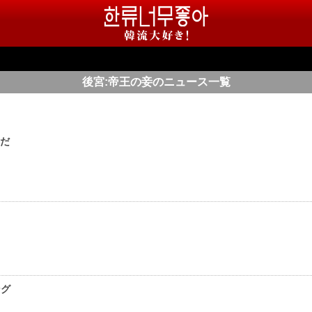
後宮:帝王の妾のニュース一覧
まだ
ング