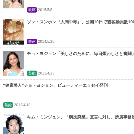
映画
2015/5/8
ソン・スンホン『人間中毒』、公開10日で観客動員数10
映画
2014/5/25
チョ・ヨジョン「美しさのために、毎日煩わしさと奮闘
芸能
2013/4/23
"健康美人"チョ・ヨジョン、ビューティーエッセイ発刊
芸能
2013/4/18
キム・ミンジュン、「演技廃業」宣言に対し、所属事務