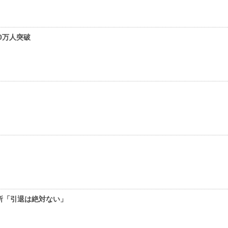
0万人突破
」
所「引退は絶対ない」