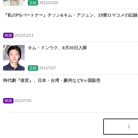
芸能
2012/12/20
『私のPSパートナー』チソン&キム・アジュン、19禁ロマコメの記
映画
2012/12/11
キム・ドンウク、8月30日入隊
芸能
2012/7/27
時代劇『後宮』、日本・台湾・豪州など8ヶ国販売
映画
2012/7/15
1