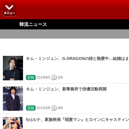
韓流ニュース
キム・ミンジュン、G-DRAGONの姉と熱愛中…結婚は
芸能
2019/6/2
1
件
キム・ミンジュン、新事務所で俳優活動再開
芸能
2019/3/8
3
件
f(x)ルナ、家族映画『稲妻マン』ヒロインにキャスティ