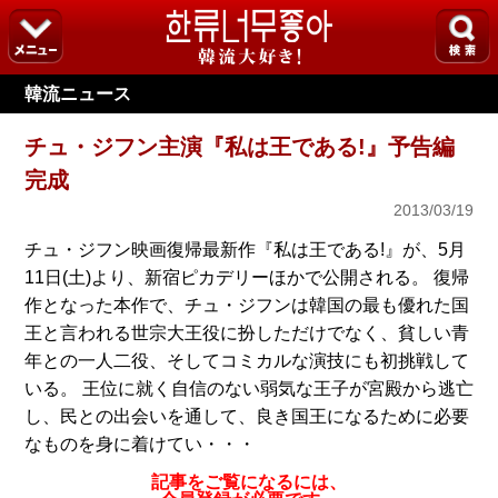
韓流ニュース
チュ・ジフン主演『私は王である!』予告編
完成
2013/03/19
チュ・ジフン映画復帰最新作『私は王である!』が、5月
11日(土)より、新宿ピカデリーほかで公開される。 復帰
作となった本作で、チュ・ジフンは韓国の最も優れた国
王と言われる世宗大王役に扮しただけでなく、貧しい青
年との一人二役、そしてコミカルな演技にも初挑戦して
いる。 王位に就く自信のない弱気な王子が宮殿から逃亡
し、民との出会いを通して、良き国王になるために必要
なものを身に着けてい・・・
記事をご覧になるには、