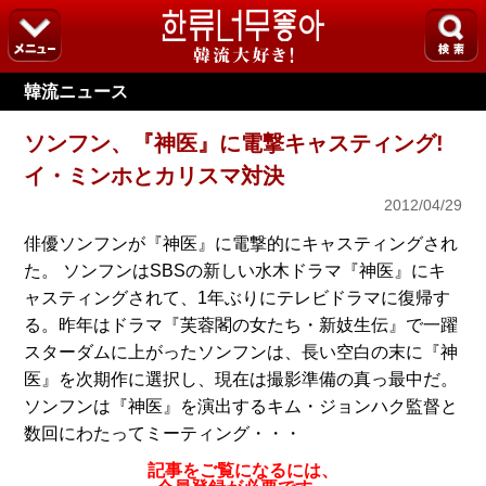
韓流ニュース
ソンフン、『神医』に電撃キャスティング!
イ・ミンホとカリスマ対決
2012/04/29
俳優ソンフンが『神医』に電撃的にキャスティングされ
た。 ソンフンはSBSの新しい水木ドラマ『神医』にキ
ャスティングされて、1年ぶりにテレビドラマに復帰す
る。昨年はドラマ『芙蓉閣の女たち・新妓生伝』で一躍
スターダムに上がったソンフンは、長い空白の末に『神
医』を次期作に選択し、現在は撮影準備の真っ最中だ。
ソンフンは『神医』を演出するキム・ジョンハク監督と
数回にわたってミーティング・・・
記事をご覧になるには、