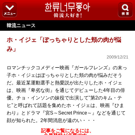
韓流ニュース
ホ・イジェ「ぽっちゃりとした頬の肉が悩
み」
2009/12/21
ロマンチックコメディー映画『ガールフレンズ』の末っ
子ホ・イジェはぽっちゃりとした頬の肉が悩みだそう
だ。最近某運動選手と熱愛説が出たりしたホ・イジェ
は、映画『卑劣な街』を通じてデビューした4年目の俳
優。チョ・インソンの妹役で出演して"第2のキム・テ
ヒ"と呼ばれて話題を集めたホ・イジェは、映画『ひま
わり』とドラマ『宮S～Secret Prince～』などを通じて
顔が知られた。2年間消息が遠のい・・・
記事をご覧になるには、