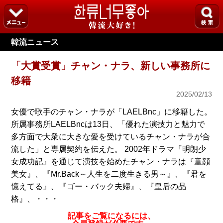
韓流ニュース
「大賞受賞」チャン・ナラ、新しい事務所に
移籍
2025/02/13
女優で歌手のチャン・ナラが「LAELBnc」に移籍した。
所属事務所LAELBncは13日、「優れた演技力と魅力で
多方面で大衆に大きな愛を受けているチャン・ナラが合
流した」と専属契約を伝えた。 2002年ドラマ『明朗少
女成功記』を通じて演技を始めたチャン・ナラは『童顔
美女』、『Mr.Back～人生を二度生きる男～』、『君を
憶えてる』、『ゴー・バック夫婦』、『皇后の品
格』、・・・
記事をご覧になるには、