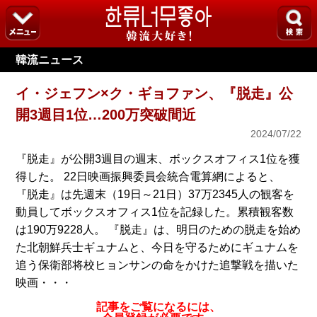
韓流ニュース
イ・ジェフン×ク・ギョファン、『脱走』公
開3週目1位…200万突破間近
2024/07/22
『脱走』が公開3週目の週末、ボックスオフィス1位を獲
得した。 22日映画振興委員会統合電算網によると、
『脱走』は先週末（19日～21日）37万2345人の観客を
動員してボックスオフィス1位を記録した。累積観客数
は190万9228人。 『脱走』は、明日のための脱走を始め
た北朝鮮兵士ギュナムと、今日を守るためにギュナムを
追う保衛部将校ヒョンサンの命をかけた追撃戦を描いた
映画・・・
記事をご覧になるには、