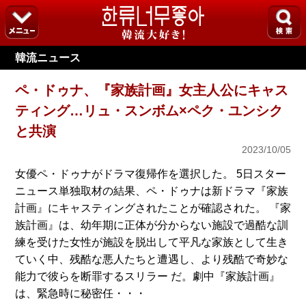
韓流ニュース
ペ・ドゥナ、『家族計画』女主人公にキャス
ティング…リュ・スンボム×ペク・ユンシク
と共演
2023/10/05
女優ペ・ドゥナがドラマ復帰作を選択した。 5日スター
ニュース単独取材の結果、ペ・ドゥナは新ドラマ『家族
計画』にキャスティングされたことが確認された。 『家
族計画』は、幼年期に正体が分からない施設で過酷な訓
練を受けた女性が施設を脱出して平凡な家族として生き
ていく中、残酷な悪人たちと遭遇し、より残酷で奇妙な
能力で彼らを断罪するスリラー だ。劇中『家族計画』
は、緊急時に秘密任・・・