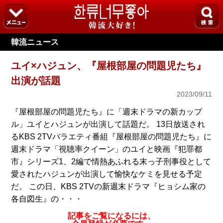
韓流ニュース
ユイ×ハジュン、『屋根部屋の問題児たち』
出演が話題
2023/09/11
『屋根部屋の問題児たち』に「週末ドラマの新カップ
ル」ユイとハジュンが出演して話題だ。 13日放送され
るKBS 2TVバラエティ番組『屋根部屋の問題児たち』に
週末ドラマ「視聴率クイーン」のユイと映画『犯罪都
市』シリーズ1、2編で情熱あふれる末っ子刑事役として
愛されたハジュンが出演して愉快なケミを見せる予定
だ。 この日、KBS 2TVの新週末ドラマ『ヒョシム家の
各自図生』の・・・
記事をご覧になるには、